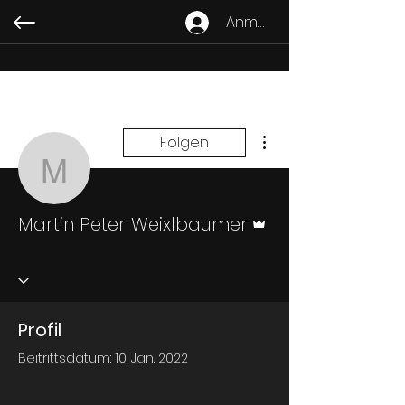
Anmelden
Weitere Optionen
Folgen
Martin Peter Weixlbaum
Administrator
Martin Peter Weixlbaumer
Profil
Beitrittsdatum: 10. Jan. 2022